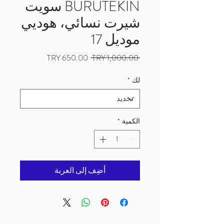
BURUTEKIN سويت
شيرت نسائي، هوديي
موديل 17
سعر
سعر
 ‏1,000.00 TRY 
عادي
البيع
لك
*
الكمية
*
أضِف إلى العربة