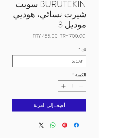
BURUTEKIN سويت
شيرت نسائي، هوديي
موديل 3
سعر
سعر
 ‏700.00 TRY 
عادي
البيع
لك
*
الكمية
*
أضِف إلى العربة