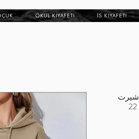
OÇUK
OKUL KIYAFETI
İS KIYAFETI
ويت شيرت