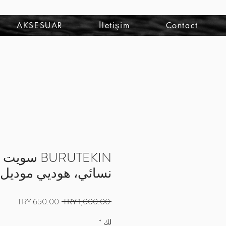
تسجيل الدخول
AKSESUAR
İletişim
Contact
BURUTEKIN س
نسائي، هوديي موديل 22
سعر
سعر
 ‏1,000.00 TRY 
عادي
البيع
لك
*