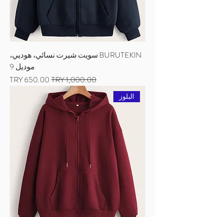
BURUTEKIN سويت شيرت نسائي، هوديي،
موديل 9
سعر عادي
سعر البيع
البلوز