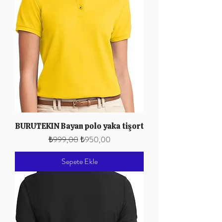
BURUTEKIN Bayan polo yaka tişort
Normal Fiyat
İndirimli Fiyat
₺999,00
₺950,00
Sepete Ekle