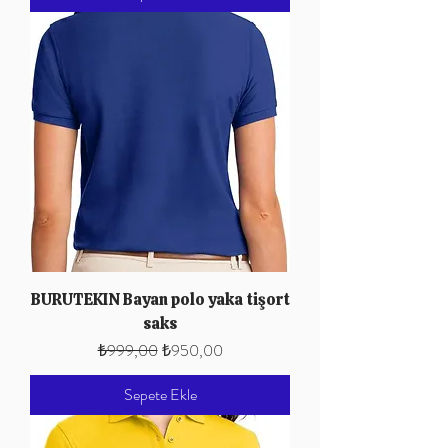
BURUTEKIN Bayan polo yaka tişort
saks
Normal Fiyat
İndirimli Fiyat
₺999,00
₺950,00
Sepete Ekle