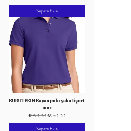
Sepete Ekle
BURUTEKIN Bayan polo yaka tişort
mor
Normal Fiyat
İndirimli Fiyat
₺999,00
₺950,00
Sepete Ekle