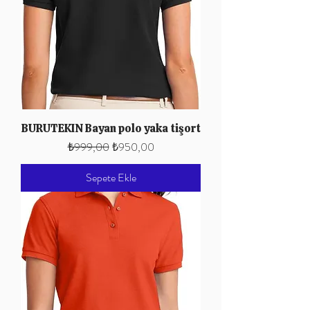
BURUTEKIN Bayan polo yaka tişort
Normal Fiyat
İndirimli Fiyat
₺999,00
₺950,00
Sepete Ekle