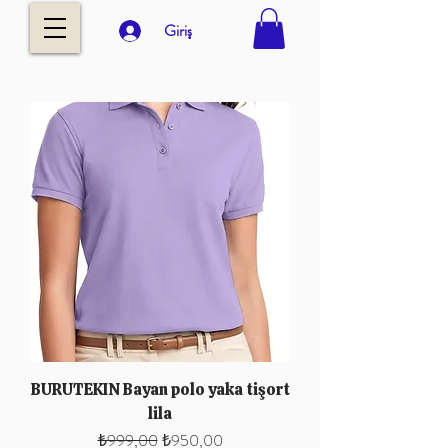
Giriş
BURUTEKIN Bayan polo yaka tişort
lila
Normal Fiyat
İndirimli Fiyat
₺999,00
₺950,00