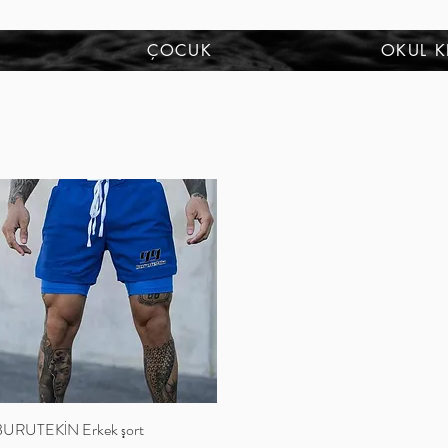
ÇOCUK
OKUL K
BURUTEKİN Erkek şort
Hızlı Bakış