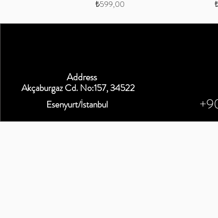
Fiyat
F
₺599,00
Address
Akçaburgaz Cd. No:157, 34522
+9
Esenyurt/İstanbul