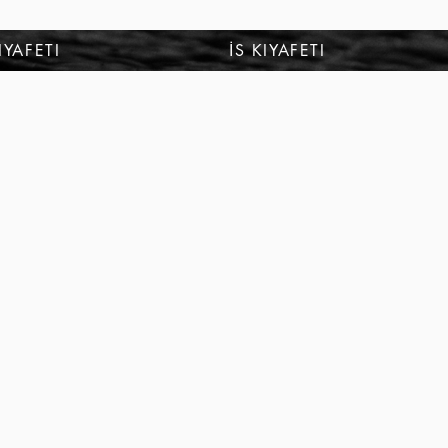
Giriş
IYAFETI
İS KIYAFETI