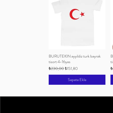
BURUTEKIN ayyildiz turk bayrak
Hızlı Bakış
B
tisort 4-16yas
t
Normal Fiyat
İndirimli Fiyat
N
₺230,00
₺151,80
₺
Sepete Ekle