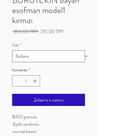
BURUTEKIN bayan
esofman model1
kırmızı
Обычная
Спеццена
 350,00 TRY 
210,00 TRY
цена
Size
*
Количество
*
Добавить в корзину
%100 pamuk
3iplik sardonlu
normal kesim