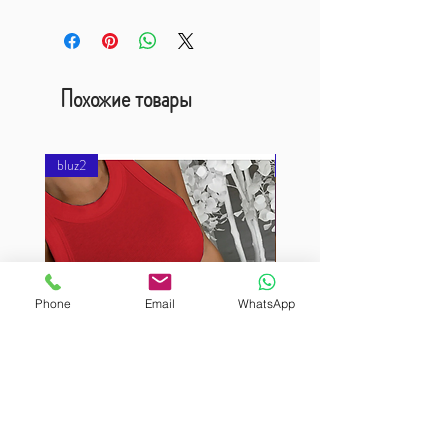
Похожие товары
bluz2
bluz2
Phone
Email
WhatsApp
BURUTEKIN
BURUTEKIN
bluz2
bluz2
Kırmızı