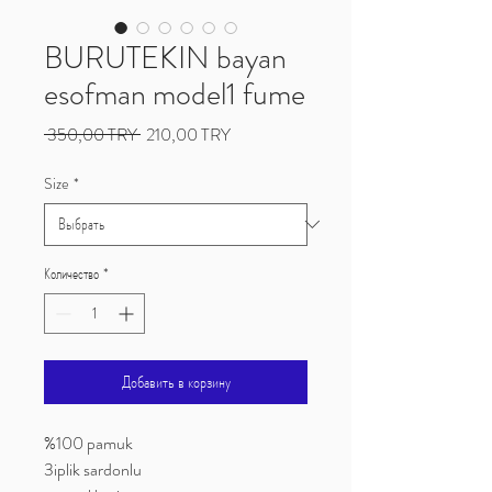
BURUTEKIN bayan
esofman model1 fume
Обычная
Спеццена
 350,00 TRY 
210,00 TRY
цена
Size
*
Количество
*
Добавить в корзину
%100 pamuk
3iplik sardonlu