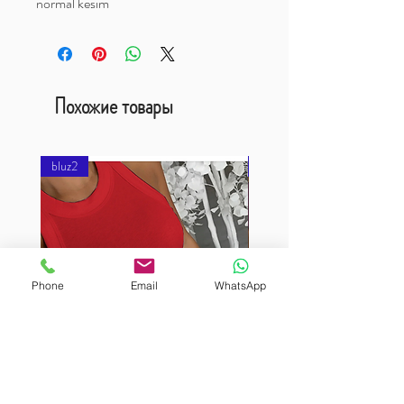
normal kesim
Похожие товары
bluz2
bluz2
Phone
Email
WhatsApp
BURUTEKIN
BURUTEKIN
bluz2
bluz2
Kırmızı