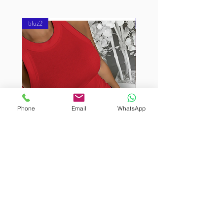
bluz2
bluz2
Phone
Email
WhatsApp
BURUTEKIN
BURUTEKIN
bluz2
bluz2
Kırmızı
Address
Akçaburgaz Cd. No:157, 34522 Esenyurt/İstanbul
Phone