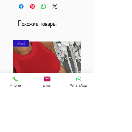
Похожие товары
bluz2
bluz2
Phone
Email
WhatsApp
BURUTEKIN
BURUTEKIN
bluz2
bluz2
Kırmızı
Address