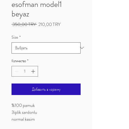
esofman model1
beyaz
Обычная
Спеццена
 350,00 TRY 
210,00 TRY
цена
Size
*
Количество
*
Добавить в корзину
%100 pamuk
3iplik sardonlu
normal kesim