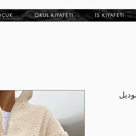
OÇUK
OKUL KIYAFETI
İS KIYAFETI
BURUTEKIN موديل