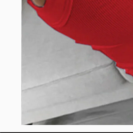
BURUTEKIN
bluz2