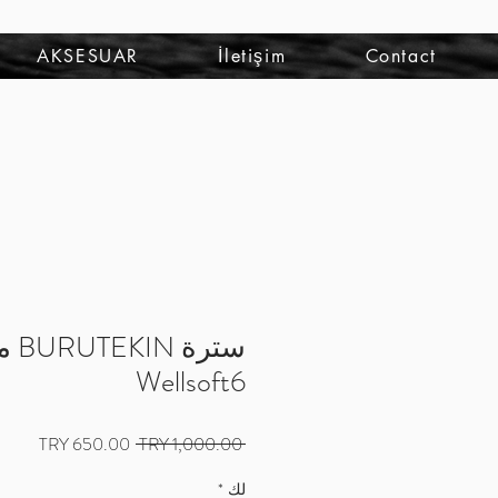
تسجيل الدخول
AKSESUAR
İletişim
Contact
سترة 
Wellsoft6
سعر
سعر
 ‏1,000.00 TRY 
عادي
البيع
لك
*