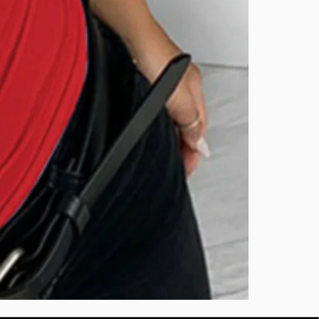
BURUTEKIN
bluz2
Kırmızı