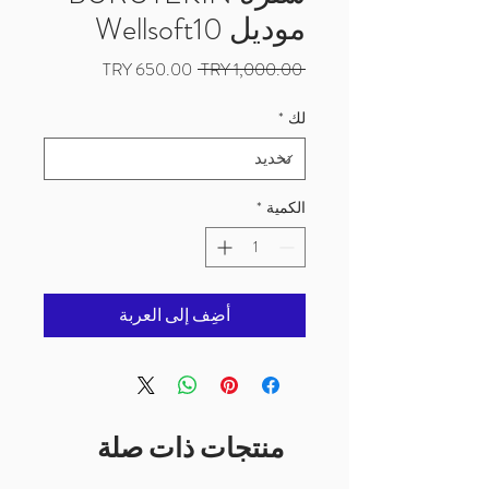
موديل Wellsoft10
سعر
سعر
 ‏1,000.00 TRY 
عادي
البيع
لك
*
الكمية
*
أضِف إلى العربة
منتجات ذات صلة