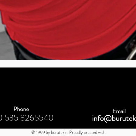
תצוגה מהירה
Phone
Email
0 535 8265540
info@burutek
© 1999 by burutekin. Proudly created with