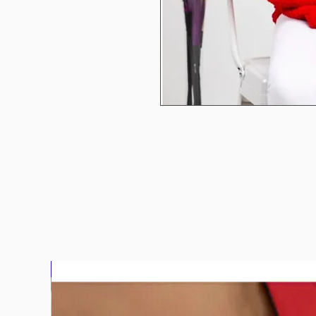
bluz2