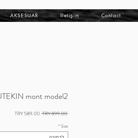
להתחברות
AKSESUAR
İletişim
Contact
TEKIN mont model2
מחיר
מחיר
 ‏899.00 ‏TRY 
רגיל
מבצע
*
Size
לבחירה