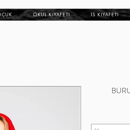
OÇUK
OKUL KIYAFETI
İS KIYAFETI
BURU