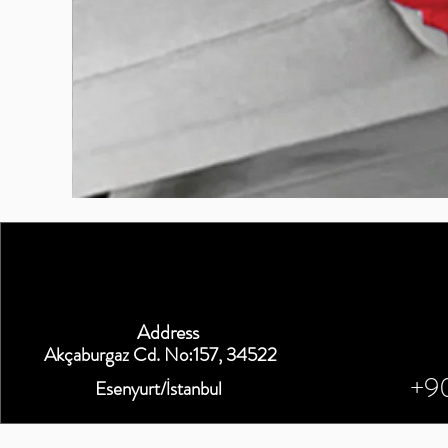
BURUTEKIN
bluz2
Address
Akçaburgaz Cd. No:157, 34522
+9
Esenyurt/İstanbul