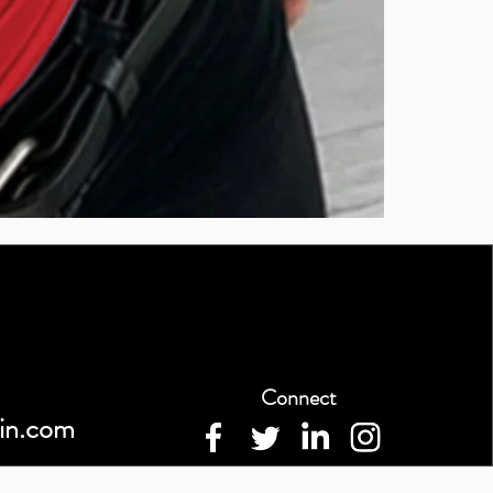
BURUTEKIN
bluz2
Kırmızı
Connect
in.com