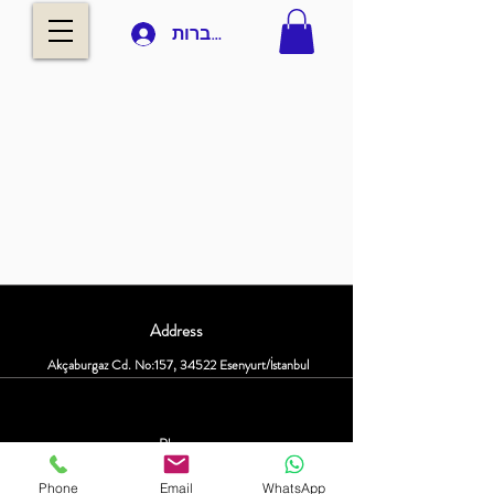
להתחברות
Address
Akçaburgaz Cd. No:157, 34522 Esenyurt/İstanbul
Phone
+90 535 8265540
Phone
Email
WhatsApp