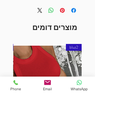
מוצרים דומים
bluz2
bluz2
Phone
Email
WhatsApp
URUTEKIN
BURUTEKIN
bluz2
bluz2
Kırmızı