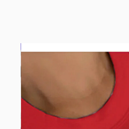
bluz2