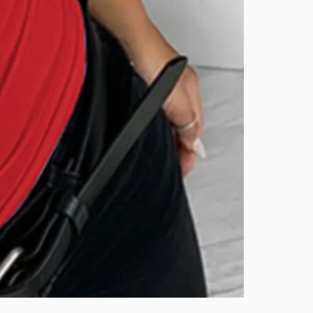
BURUTEKIN
bluz2