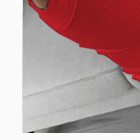
BURUTEKIN
bluz2