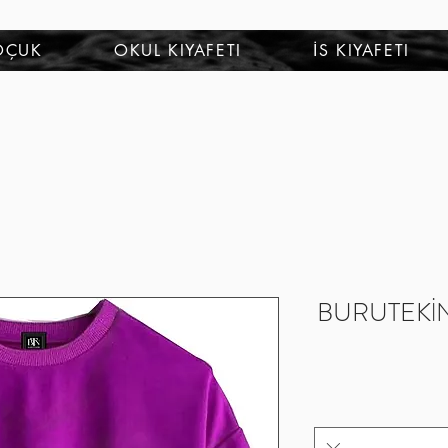
OÇUK
OKUL KIYAFETI
İS KIYAFETI
BURUTEKİN E