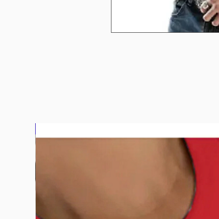
bluz2