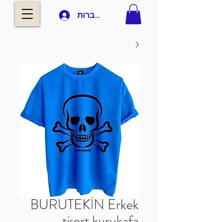
להתחברות
BURUTEKİN Erkek
tişort kurukafa