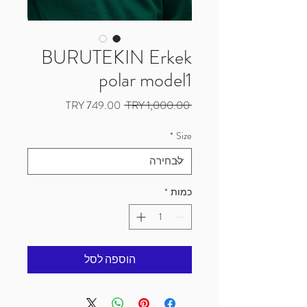
BURUTEKIN Erkek
polar model1
מחיר
מחיר
 ‏1,000.00 ‏TRY 
רגיל
מבצע
*
Size
כמות
*
הוספה לסל