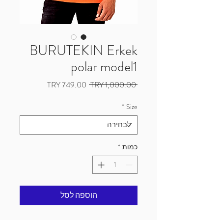
BURUTEKIN Erkek
polar model1
מחיר
מחיר
 ‏1,000.00 ‏TRY 
רגיל
מבצע
*
Size
כמות
*
הוספה לסל