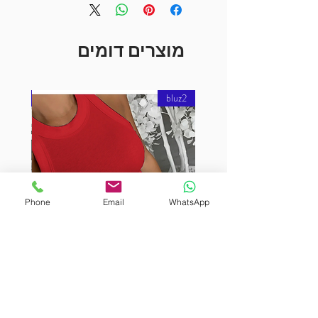
מוצרים דומים
bluz2
bluz2
Phone
Email
WhatsApp
URUTEKIN
BURUTEKIN
bluz2
bluz2
Kırmızı
Address