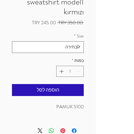
sweatshirt model1
kırmızı
מחיר
מחיר
 ‏350.00 ‏TRY 
רגיל
מבצע
*
Size
כמות
*
הוספה לסל
5100 PAMUK