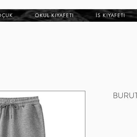
OÇUK
OKUL KIYAFETI
İS KIYAFETI
BURUTE