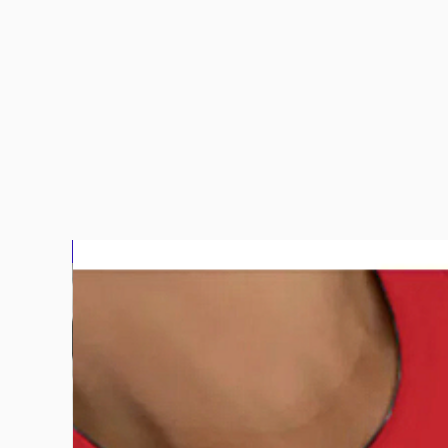
bluz2