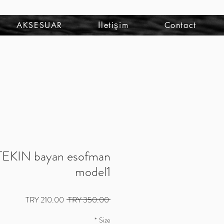
להתחברות
AKSESUAR
İletişim
Contact
KIN bayan esofman
model1
מחיר
מחיר
 ‏350.00 ‏TRY 
רגיל
מבצע
*
Size