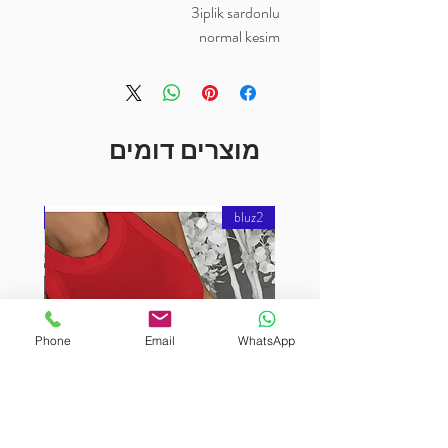
3iplik sardonlu
normal kesim
מוצרים דומים
bluz2
bluz2
Phone
Email
WhatsApp
URUTEKIN
BURUTEKIN