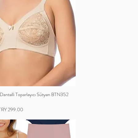
ntelli Toparlayıcı Sütyen BTN352
ale Price
TRY 299.00