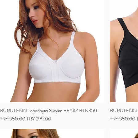
BURUTEKIN Toparlayıcı Sütyen BEYAZ BTN350
BURUTEKIN To
Regular Price
Sale Price
Regular Price
S
TRY 350.00
TRY 299.00
TRY 350.00