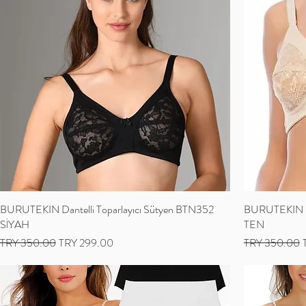
BURUTEKIN Dantelli Toparlayıcı Sütyen BTN352
BURUTEKIN Da
SİYAH
TEN
Regular Price
Sale Price
Regular Price
S
TRY 350.00
TRY 299.00
TRY 350.00