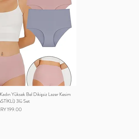
ın Yüksek Bel Dikişsiz Lazer Kesim
STİKLİ) 3lü Set
ale Price
TRY 199.00