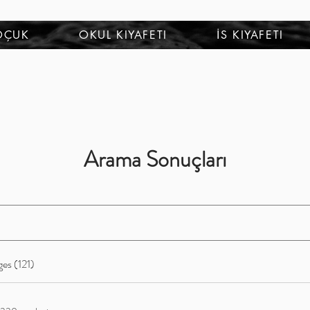
OÇUK
OKUL KIYAFETI
İS KIYAFETI
Arama Sonuçları
es (121)