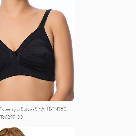
parlayıcı Sütyen SİYAH BTN350
ale Price
TRY 299.00