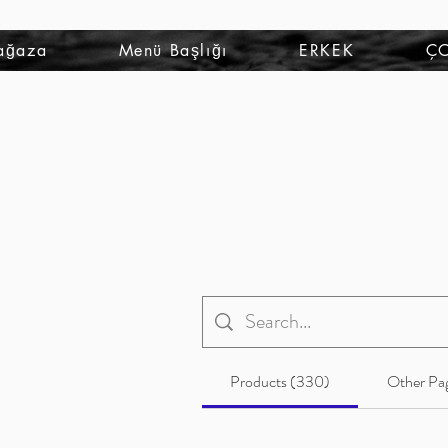
ağaza
Menü Başlığı
ERKEK
Ç
Products (330)
Other Pag