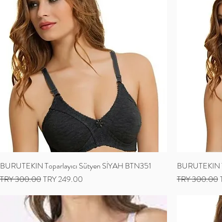
BURUTEKIN Toparlayıcı Sütyen SİYAH BTN351
BURUTEKIN To
Regular Price
Sale Price
Regular Price
TRY 300.00
TRY 249.00
TRY 300.00