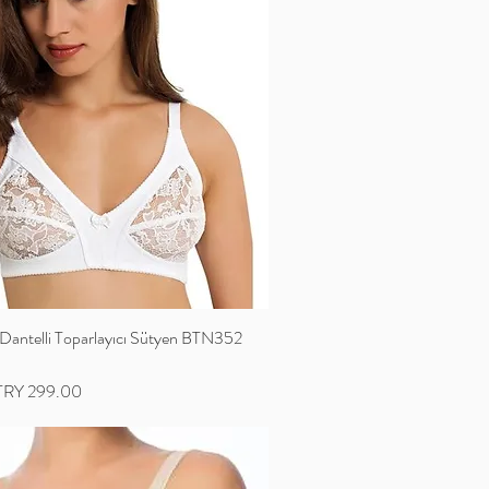
ntelli Toparlayıcı Sütyen BTN352
ale Price
TRY 299.00