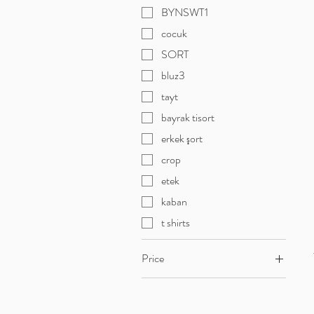
BYNSWT1
cocuk
SORT
bluz3
tayt
bayrak tisort
erkek şort
crop
etek
kaban
t shirts
Price
TRY 65
TRY 2,750