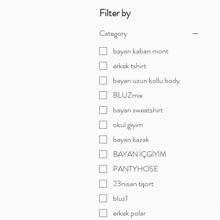
Filter by
Category
bayan kaban mont
erkek tshirt
bayan uzun kollu body
BLUZmix
bayan sweatshirt
okul giyim
bayan kazak
BAYAN İÇGİYİM
PANTYHOSE
23nisan tişort
bluz1
erkek polar