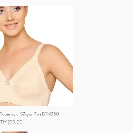
parlayıcı Sütyen Ten BTN350
ale Price
TRY 299.00