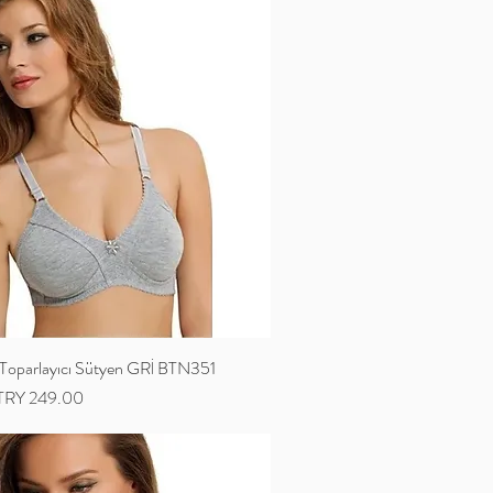
parlayıcı Sütyen GRİ BTN351
Sale Price
TRY 249.00