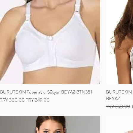
BURUTEKIN Toparlayıcı Sütyen BEYAZ BTN351
BURUTEKIN Da
BEYAZ
Regular Price
Sale Price
TRY 300.00
TRY 249.00
Regular Price
S
TRY 350.00