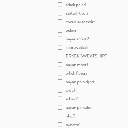
erkek polar1
ataturk tisort
cocuk sweatshirt
pelerin
bayan mont2
spor ayakkabi
ERKEK SWEATSHIRT
bayan mont1
erkek fitness
bayan polo tişort
crop1
erkswt1
bayan pantalon
bluz2
bynefm1