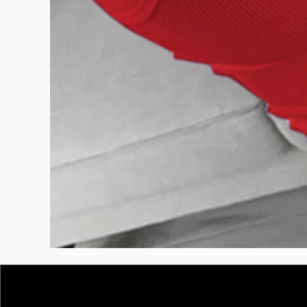
BURUTEKIN
bluz2
Kırmızı