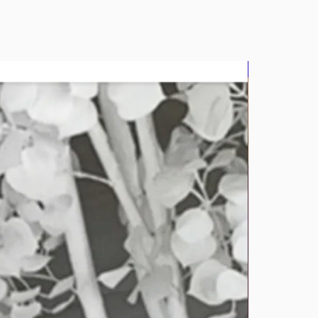
bluz2