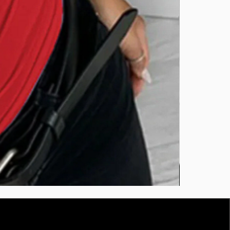
BURUTEKIN
bluz2