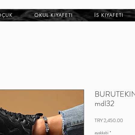
OÇUK
OKUL KIYAFETI
İS KIYAFETI
BURUTEKIN 
mdl32
Price
TRY 2,450.00
ayakkabi
*