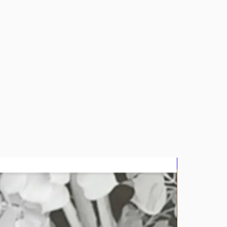
bluz2