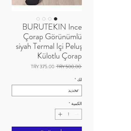
BURUTEKIN Ince
Çorap Görünümlü
siyah Termal Içi Peluş
Külotlu Çorap
سعر
سعر
 ‏500.00 TRY 
عادي
البيع
لك
*
الكمية
*