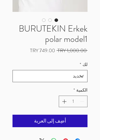
BURUTEKIN Erkek
polar model1
سعر
سعر
 ‏1,000.00 TRY 
عادي
البيع
لك
*
الكمية
*
أضِف إلى العربة