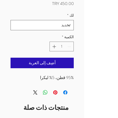
السعر
لك
*
الكمية
*
أضِف إلى العربة
95% قطن، 5% ليكرا
منتجات ذات صلة