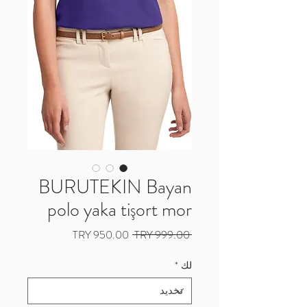
BURUTEKIN Bayan
polo yaka tişort mor
سعر
سعر
 ‏999.00 TRY 
عادي
البيع
لك
*