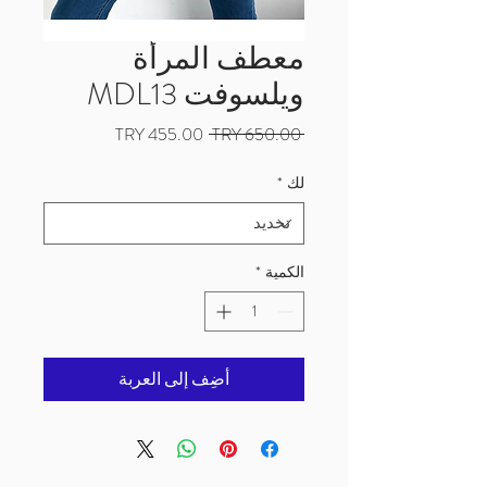
معطف المرأة
ويلسوفت MDL13
سعر
سعر
 ‏650.00 TRY 
عادي
البيع
لك
*
الكمية
*
أضِف إلى العربة