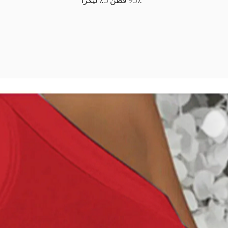
95٪ قطن 5٪ ليكرا