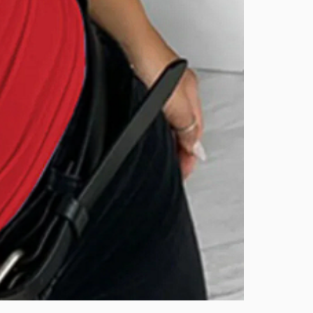
BURUTEKIN
bluz2