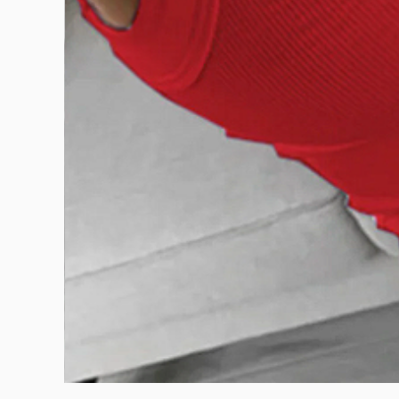
BURUTEKIN
bluz2