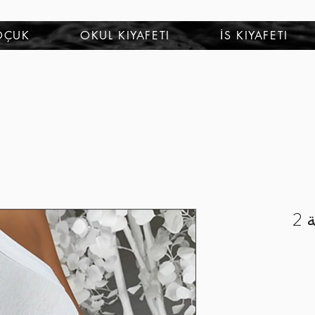
OÇUK
OKUL KIYAFETI
İS KIYAFETI
2