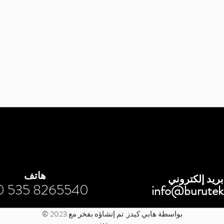
هاتف
بريد إلكتروني
0 535 8265540
info@burutek
© 2023 بواسطة هابي كيدز. تم إنشاؤه بفخر مع