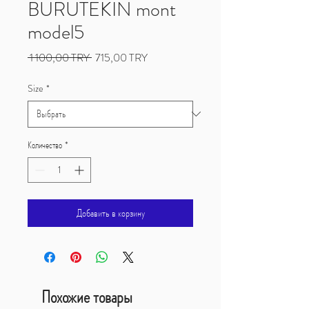
BURUTEKIN mont
model5
Обычная
Спеццена
 1 100,00 TRY 
715,00 TRY
цена
Size
*
Количество
*
Добавить в корзину
Похожие товары