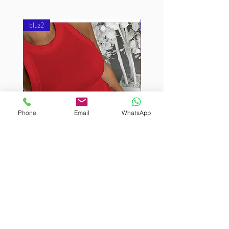
bluz2
bluz2
Phone
Email
WhatsApp
BURUTEKIN
BURUTEKIN
bluz2
bluz2
Kırmızı
Address
Akçaburgaz Cd. No:157, 34522 Esenyurt/İstanbul