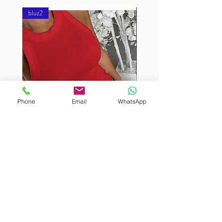
bluz2
bluz2
Phone
Email
WhatsApp
BURUTEKIN
BURUTEKIN
bluz2
bluz2
Kırmızı
Address
Akçaburgaz Cd. No:157, 34522 Esenyurt/İstanbul
Phone