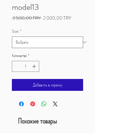
model13
Обычная
Спеццена
 2 500,00 TRY 
2 000,00 TRY
цена
Size
*
Количество
*
Добавить в корзину
Похожие товары