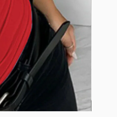
BURUTEKIN
bluz2