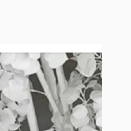
bluz2