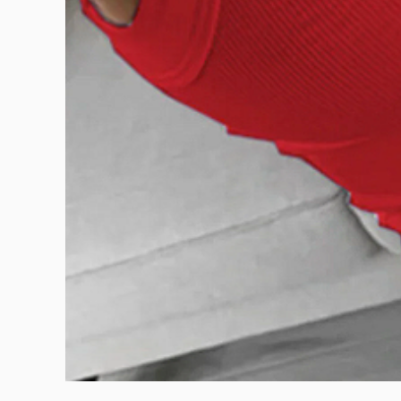
BURUTEKIN
bluz2