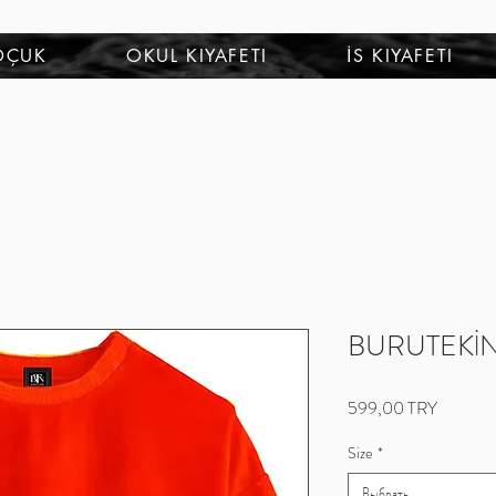
OÇUK
OKUL KIYAFETI
İS KIYAFETI
BURUTEKİN E
Цена
599,00 TRY
Size
*
Выбрать