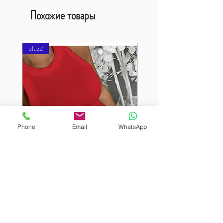
Похожие товары
bluz2
bluz2
Phone
Email
WhatsApp
BURUTEKIN
BURUTEKIN
bluz2
bluz2
Kırmızı
Address
Akçaburgaz Cd. No:157, 34522 Esenyurt/İstanbul