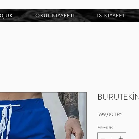
OÇUK
OKUL KIYAFETI
İS KIYAFETI
BURUTEKİN 
Цена
599,00 TRY
Количество
*