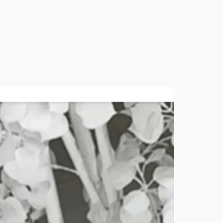
bluz2