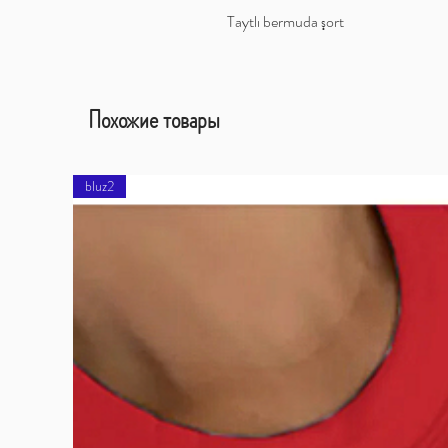
Taytlı bermuda şort
Похожие товары
bluz2