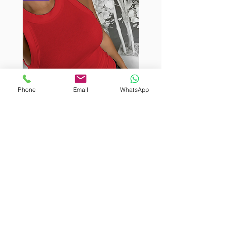
Phone
Email
WhatsApp
BURUTEKIN
BURUTEKIN
bluz2
bluz2
Kırmızı
Address
Akçaburgaz Cd. No:157, 34522 Esenyurt/İstanbul
Phone
+90 535 8265540