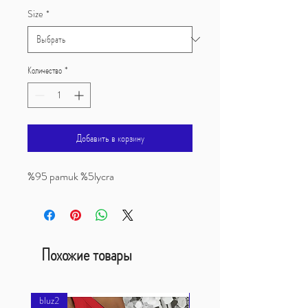
Size
*
Количество
*
Добавить в корзину
%95 pamuk %5lycra
Похожие товары
bluz2
bluz2