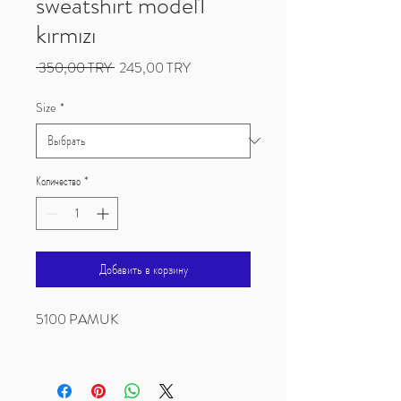
sweatshirt model1
kırmızı
Обычная
Спеццена
 350,00 TRY 
245,00 TRY
цена
Size
*
Количество
*
Добавить в корзину
5100 PAMUK