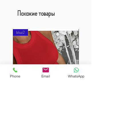
Похожие товары
bluz2
bluz2
Phone
Email
WhatsApp
BURUTEKIN
BURUTEKIN
bluz2
bluz2
Kırmızı
Address
Akçaburgaz Cd. No:157, 34522 Esenyurt/İstanbul