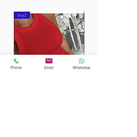
bluz2
bluz2
Phone
Email
WhatsApp
BURUTEKIN
BURUTEKIN
bluz2
bluz2
Kırmızı
Address
Akçaburgaz Cd. No:157, 34522 Esenyurt/İstanbul