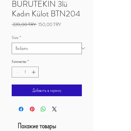
BURUTEKIN 3lü
Kadın Külot BTN204
Обычная
Спеццена
 220,00 TRY 
150,00 TRY
цена
Size
*
Количество
*
Добавить в корзину
Похожие товары