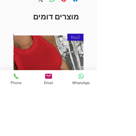
מוצרים דומים
bluz2
bluz2
Phone
Email
WhatsApp
URUTEKIN
BURUTEKIN
bluz2
bluz2
Kırmızı
Address