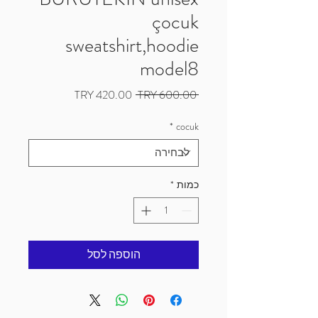
çocuk
sweatshirt,hoodie
model8
מחיר
מחיר
 ‏600.00 ‏TRY 
רגיל
מבצע
*
cocuk
כמות
*
הוספה לסל