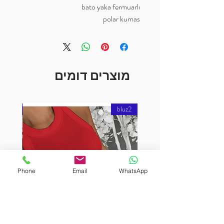
bato yaka fermuarlı
polar kumas
מוצרים דומים
bluz2
bluz2
Phone
Email
WhatsApp
URUTEKIN
BURUTEKIN