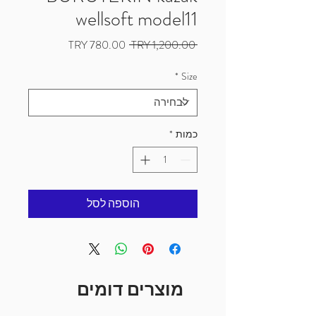
wellsoft model11
מחיר
מחיר
 ‏1,200.00 ‏TRY 
רגיל
מבצע
*
Size
כמות
*
הוספה לסל
מוצרים דומים