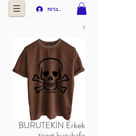
להתחברות
BURUTEKİN Erkek
tişort kurukafa