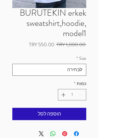
BURUTEKIN erkek
sweatshirt,hoodie,
model1
מחיר
מחיר
 ‏1,000.00 ‏TRY 
רגיל
מבצע
*
Size
כמות
*
הוספה לסל