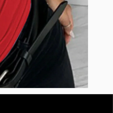
BURUTEKIN
bluz2
Kırmızı