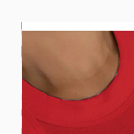
bluz2