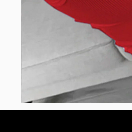
BURUTEKIN
bluz2