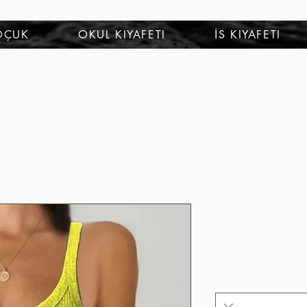
OÇUK
OKUL KIYAFETI
İS KIYAFETI