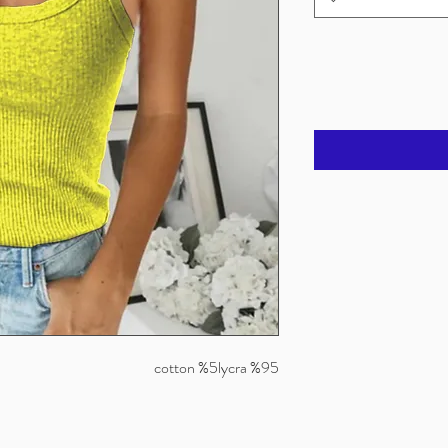
%95 cotton %5lycra