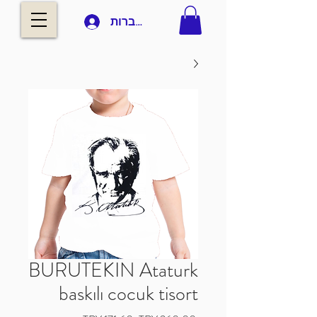
להתחברות
BURUTEKIN Ataturk
baskılı cocuk tisort